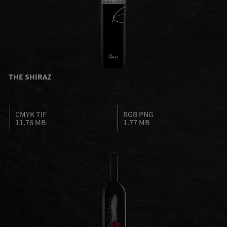
THE SHIRAZ
CMYK TIF
RGB PNG
11.76 MB
1.77 MB