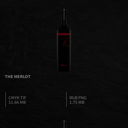
THE MERLOT
CMYK TIF
RGB PNG
11.66 MB
1.75 MB