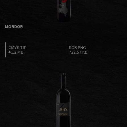
MORDOR
CMYK TIF
RGB PNG
4.12 MB
722.57 KB