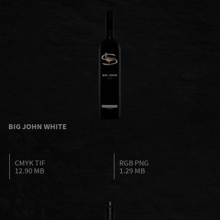
BIG JOHN WHITE
CMYK TIF
RGB PNG
12.90 MB
1.29 MB