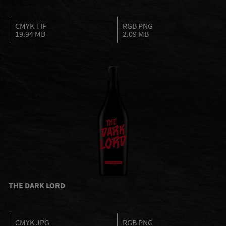
CMYK TIF
RGB PNG
19.94 MB
2.09 MB
THE DARK LORD
CMYK JPG
RGB PNG