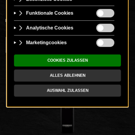
HEIDEBODEN 0,375L
CMYK TIF
RGB PNG
1.23 MB
199.45 KB