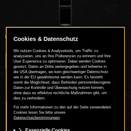
HEIDEBODEN ZWEIGELT
CMYK TIF
RGB PNG
12.98 MB
1.29 MB