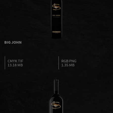
BIG JOHN
CMYK TIF
RGB PNG
13.18 MB
1.35 MB