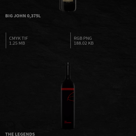
BIG JOHN 0,375L
CMYK TIF
RGB PNG
1.25 MB
188.02 KB
THE LEGENDS