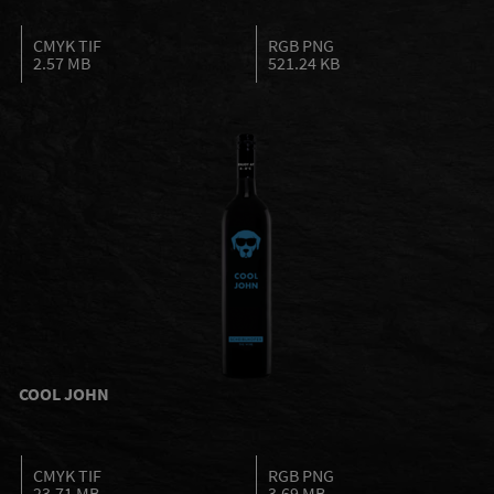
CMYK TIF
RGB PNG
2.57 MB
521.24 KB
COOL JOHN
CMYK TIF
RGB PNG
23.71 MB
3.69 MB