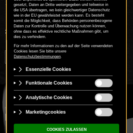
Datenblatt anzeigen
€ 13
90
-
+
NEUIGKEITEN & TOLLE VORTEILE
NEWSLETTER