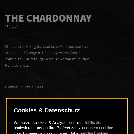
THE CHARDONNAY
2024
Strahlendes Goldgelb, exotische Komposition von
Ananas und Mango mit Anklängen von Vanille,
cremig am Gaumen, gehaltvoller Körper mit gutem
Reifepotential.
Nährwerte und Zutaten
Weintyp
Weißwein Barrique
Alkoholgehalt
13.5 Vol.-%
Weinsorte
Chardonnay
Einheit
0.75 Liter