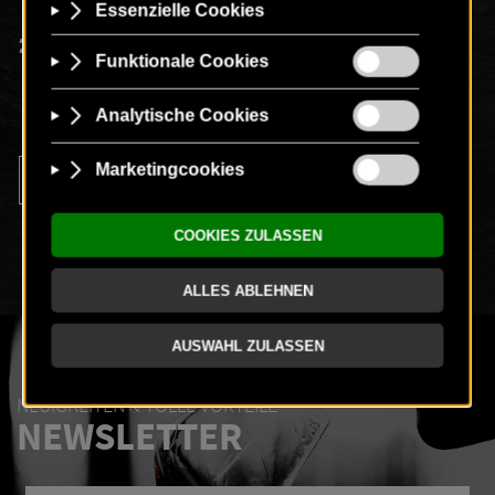
00
€
187
-
+
NEUIGKEITEN & TOLLE VORTEILE
NEWSLETTER