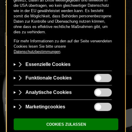
€
85
-
+
NEUIGKEITEN & TOLLE VORTEILE
NEWSLETTER