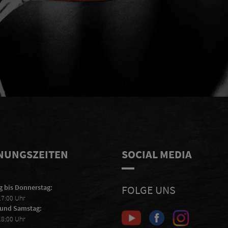
r
Ich erkläre mich damit einverstanden,
ABSCHIC
E-Mails von Scheiblhofer zu erhalten
und ich akzeptiere die
Datenschutzerklärung
.
NUNGSZEITEN
SOCIAL MEDIA
 bis Donnerstag:
FOLGE UNS
17:00 Uhr
 und Samstag:
18:00 Uhr