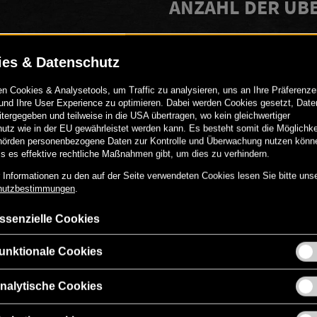
ANZAHL DER Ü
-
+
PERSÖNLICHE N
Gerne kannst du den Gutschei
versehen.
00
€
469