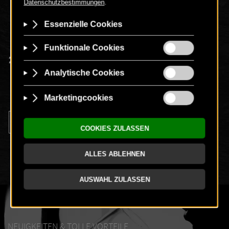
00
€
110
-
+
NEUIGKEITEN & TOLLE VORTEILE