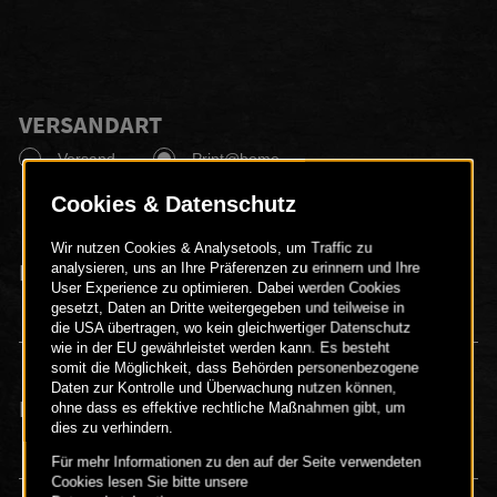
VERSANDART
Versand
Print@home
ERWACHSENE
1 Erwachsener
KINDER
5 Kinder