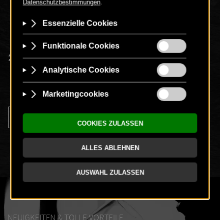
00
€
118
-
+
NEUIGKEITEN & TOLLE VORTEILE