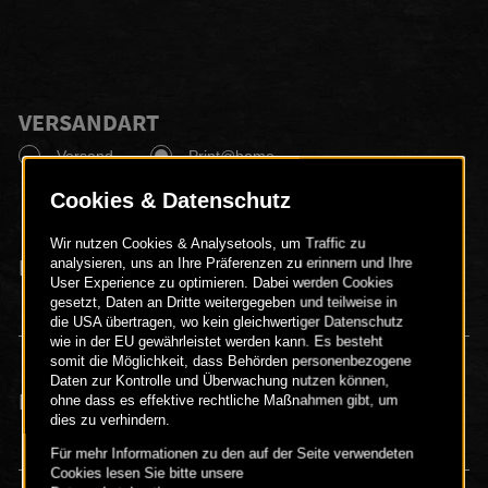
VERSANDART
Versand
Print@home
ERWACHSENE
2 Erwachsene
KINDER
4 Kinder