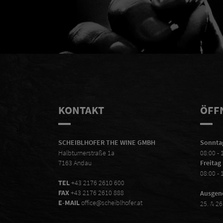
KONTAKT
ÖFF
SCHEIBLHOFER THE WINE GMBH
Sonntag
Halbturnerstraße 1a
08:00 - 
7163 Andau
Freitag
08:00 - 
TEL
+43 2176 2610 600
FAX
+43 2176 2610 888
Ausge
E-MAIL
office@scheiblhofer.at
25. & 2