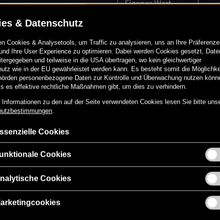
Eigener Wert
PERSÖNLICHE N
00
€
50
-
+