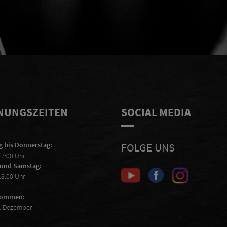
Ich erkläre mich damit einverstanden,
ABSCHIC
E-Mails von Scheiblhofer zu erhalten
und ich akzeptiere die
Datenschutzerklärung
.
NUNGSZEITEN
SOCIAL MEDIA
 bis Donnerstag:
FOLGE UNS
17:00 Uhr
 und Samstag:
18:00 Uhr
nommen:
6. Dezember