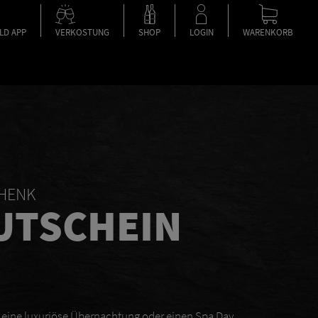
LD APP
VERKOSTUNG
SHOP
LOGIN
WARENKORB
CHENK
UTSCHEIN
r eine luxuriöse Übernachtung oder einen Spa Day