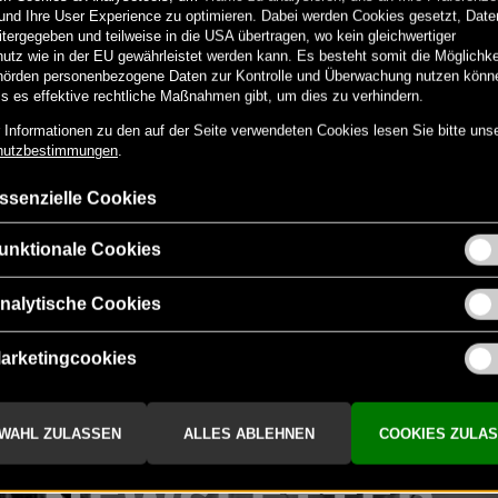
00
€
100
-
+
NEUIGKEITEN & TOLLE VORTEILE