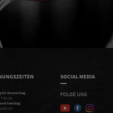
r
Ich erkläre mich damit einverstanden,
ABSCHIC
E-Mails von Scheiblhofer zu erhalten
und ich akzeptiere die
Datenschutzerklärung
.
NUNGSZEITEN
SOCIAL MEDIA
 bis Donnerstag:
FOLGE UNS
17:00 Uhr
 und Samstag:
18:00 Uhr