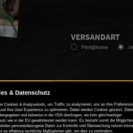
VERSANDART
Print@home
V
00
€
62